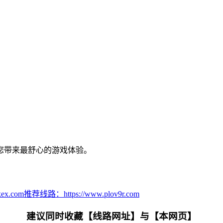
您带来最舒心的游戏体验。
kex.com
推荐线路：
https://www.plov9r.com
建议同时收藏【线路网址】与【本网页】