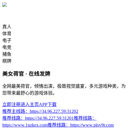
真人
体育
电子
电竞
捕鱼
棋牌
美女荷官 · 在线发牌
全网最美荷官，倾情出演，极致视觉盛宴，多元游戏种类，为
您带来最舒心的游戏体验。
立即注册
进入主页
APP下载
推荐主线路：
https://34.96.227.59:31202
推荐线路：
https://34.96.227.59:31201
推荐线路：
https://www.1nzkex.com
推荐线路：
https://www.plov9r.com