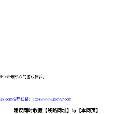
您带来最舒心的游戏体验。
kex.com
推荐线路：
https://www.plov9r.com
建议同时收藏【线路网址】与【本网页】